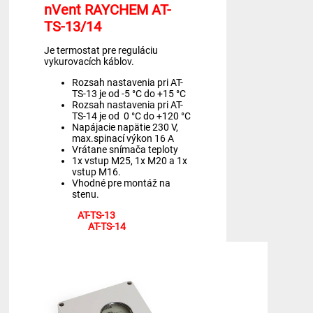
nVent RAYCHEM AT-
TS-13/14
Je termostat pre reguláciu
vykurovacích káblov.
Rozsah nastavenia pri AT-
TS-13 je od -5 °C do +15 °C
Rozsah nastavenia pri AT-
TS-14 je od 0 °C do +120 °C
Napájacie napätie 230 V,
max.spinací výkon 16 A
Vrátane snímača teploty
1x vstup M25, 1x M20 a 1x
vstup M16.
Vhodné pre montáž na
stenu.
AT-TS-13
AT-TS-14